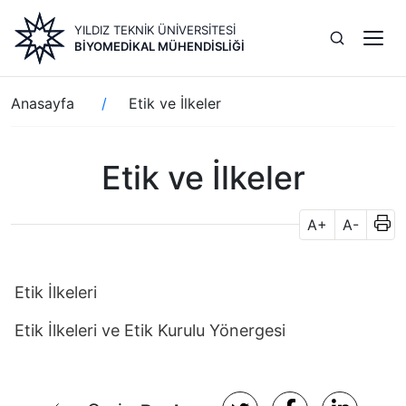
Ana
YILDIZ TEKNİK ÜNİVERSİTESİ
içeriğe
BIYOMEDIKAL MÜHENDISLIĞI
atla
Sayfa
Anasayfa
Etik ve İlkeler
yolu
Etik ve İlkeler
A+
A-
Etik İlkeleri
Etik İlkeleri ve Etik Kurulu Yönergesi